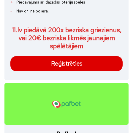
Piedāvājumā arī dažādas loteriju spēles
Nav online pokera.
11.lv piedāvā 200x bezriska griezienus,
vai 20€ bezriska likmēs jaunajiem
spēlētājiem
Reģistrēties