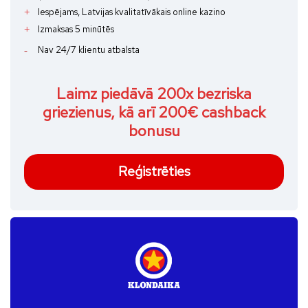
Iespējams, Latvijas kvalitatīvākais online kazino
Izmaksas 5 minūtēs
Nav 24/7 klientu atbalsta
Laimz piedāvā 200x bezriska
griezienus, kā arī 200€ cashback
bonusu
Reģistrēties