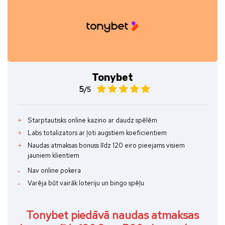
Tonybet
5
/5
Starptautisks online kazino ar daudz spēlēm
Labs totalizators ar ļoti augstiem koeficientiem
Naudas atmaksas bonuss līdz 120 eiro pieejams visiem
jauniem klientiem
Nav online pokera
Varēja būt vairāk loteriju un bingo spēļu
Tonybet piedāvā naudas atmaksas