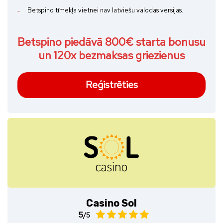
Betspino tīmekļa vietnei nav latviešu valodas versijas.
Betspino piedāvā 800€ starta bonusu
un 120x bezmaksas griezienus
Reģistrēties
Casino Sol
5
/5