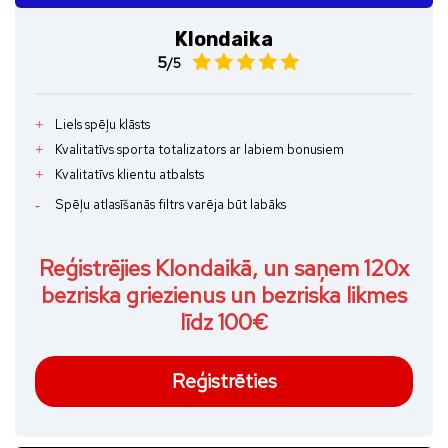
Klondaika
5
/5
Liels spēļu klāsts
Kvalitatīvs sporta totalizators ar labiem bonusiem
Kvalitatīvs klientu atbalsts
Spēļu atlasīšanās filtrs varēja būt labāks
Reģistrējies Klondaikā, un saņem 120x
bezriska griezienus un bezriska likmes
līdz 100€
Reģistrēties