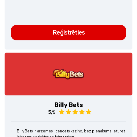
Reģistrēties
Billy Bets
5
/5
BillyBets ir ārzemēs licencēts kazino, bez pienākuma ieturēt