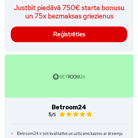
Justbit piedāvā 750€ starta bonusu
un 75x bezmaksas griezienus
Reģistrēties
Betroom24
5
/5
Betroom24 ir ļoti kvalitatīvs un uzticams kazino ar ārzemju