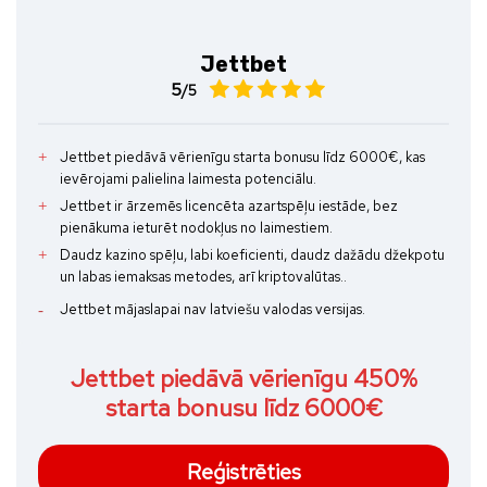
Jettbet
5
/5
Jettbet piedāvā vērienīgu starta bonusu līdz 6000€, kas
ievērojami palielina laimesta potenciālu.
Jettbet ir ārzemēs licencēta azartspēļu iestāde, bez
pienākuma ieturēt nodokļus no laimestiem.
Daudz kazino spēļu, labi koeficienti, daudz dažādu džekpotu
un labas iemaksas metodes, arī kriptovalūtas..
Jettbet mājaslapai nav latviešu valodas versijas.
Jettbet piedāvā vērienīgu 450%
starta bonusu līdz 6000€
Reģistrēties