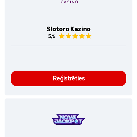
Slotoro Kazino
5
/5
Reģistrēties