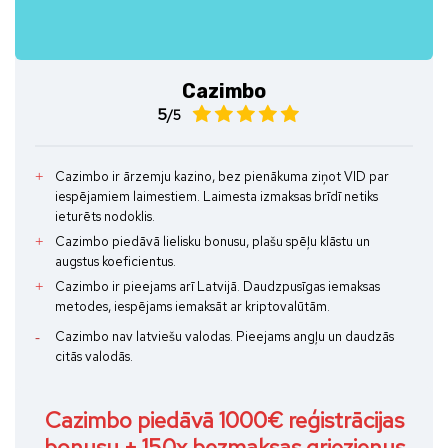
Cazimbo
5
/5
Cazimbo ir ārzemju kazino, bez pienākuma ziņot VID par
iespējamiem laimestiem. Laimesta izmaksas brīdī netiks
ieturēts nodoklis.
Cazimbo piedāvā lielisku bonusu, plašu spēļu klāstu un
augstus koeficientus.
Cazimbo ir pieejams arī Latvijā. Daudzpusīgas iemaksas
metodes, iespējams iemaksāt ar kriptovalūtām.
Cazimbo nav latviešu valodas. Pieejams angļu un daudzās
citās valodās.
Cazimbo piedāvā 1000€ reģistrācijas
bonusu + 150x bezmaksas griezienus