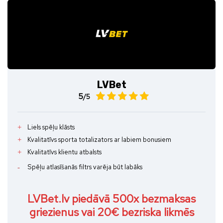
LVBet
5
/5
Liels spēļu klāsts
Kvalitatīvs sporta totalizators ar labiem bonusiem
Kvalitatīvs klientu atbalsts
Spēļu atlasīšanās filtrs varēja būt labāks
LVBet.lv piedāvā 500x bezmaksas
griezienus vai 20€ bezriska likmēs