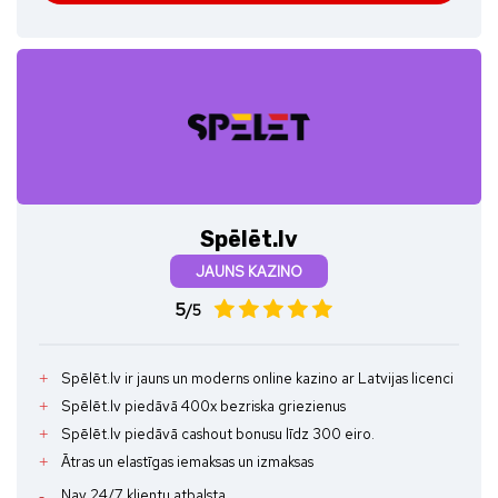
Spēlēt.lv
JAUNS KAZINO
5
/5
Spēlēt.lv ir jauns un moderns online kazino ar Latvijas licenci
Spēlēt.lv piedāvā 400x bezriska griezienus
Spēlēt.lv piedāvā cashout bonusu līdz 300 eiro.
Ātras un elastīgas iemaksas un izmaksas
Nav 24/7 klientu atbalsta