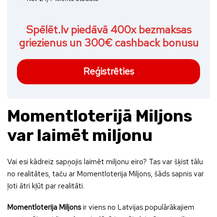
Spēlēt.lv piedāvā 400x bezmaksas
griezienus un 300€ cashback bonusu
Reģistrēties
Momentloterijā Miljons
var laimēt miljonu
Vai esi kādreiz sapņojis laimēt miljonu eiro? Tas var šķist tālu
no realitātes, taču ar Momentloterija Miljons, šāds sapnis var
ļoti ātri kļūt par realitāti.
Momentloterija Miljons
ir viens no Latvijas populārākajiem