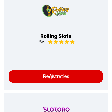
Rolling Slots
5
/5
Reģistrēties