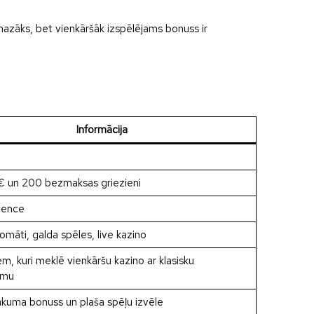
zāks, bet vienkāršāk izspēlējams bonuss ir
Informācija
€ un 200 bezmaksas griezieni
icence
omāti, galda spēles, live kazino
m, kuri meklē vienkāršu kazino ar klasisku
umu
ākuma bonuss un plaša spēļu izvēle