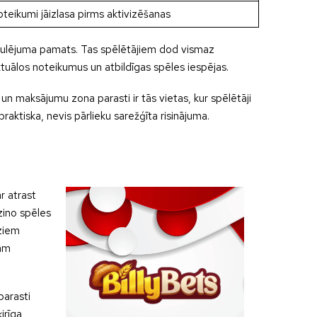
teikumi jāizlasa pirms aktivizēšanas
regulējuma pamats. Tas spēlētājiem dod vismaz
tuālos noteikumus un atbildīgas spēles iespējas.
un maksājumu zona parasti ir tās vietas, kur spēlētāji
praktiska, nevis pārlieku sarežģīta risinājuma.
r atrast
zino spēles
dziem
lām
parasti
irīga