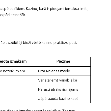
s spēles rīkiem. Kazino, kurā ir pieejami iemaksu limiti,
s pārliecinošāk.
eit spēlētāji bieži vērtē kazino praktisko pusi.
.
ērota izmaksām
Piezīme
no noteikumiem
Ērta ikdienas izvēle
Var aizņemt vairāk laika
Parasti ātrāks risinājums
ē
Jāpārbauda kazino kasē
misijas un izmaksu apstrādes laikus. Tas nav