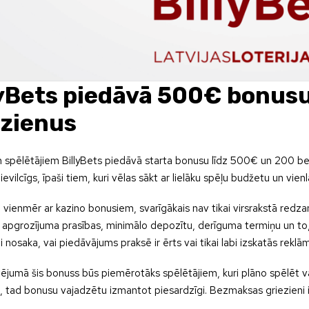
lyBets piedāvā 500€ bonus
ezienus
 spēlētājiem BillyBets piedāvā starta bonusu līdz 500€ un 200 be
ievilcīgs, īpaši tiem, kuri vēlas sākt ar lielāku spēļu budžetu un v
 vienmēr ar kazino bonusiem, svarīgākais nav tikai virsrakstā redz
 apgrozījuma prasības, minimālo depozītu, derīguma termiņu un to, 
 nosaka, vai piedāvājums praksē ir ērts vai tikai labi izskatās reklā
ējumā šis bonuss būs piemērotāks spēlētājiem, kuri plāno spēlēt vair
, tad bonusu vajadzētu izmantot piesardzīgi. Bezmaksas griezieni ir 
.