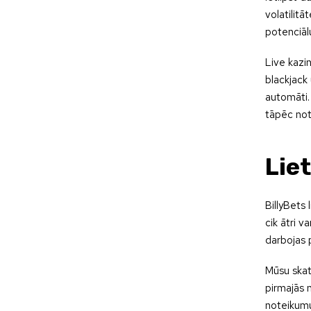
volatilitā
potenciāl
Live kazin
blackjack
automāti. 
tāpēc note
Lie
BillyBets 
cik ātri v
darbojas p
Mūsu skat
pirmajās m
noteikumu