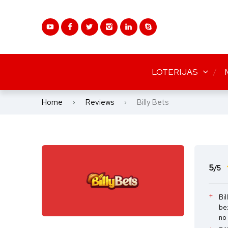
LATLOTO 5 NO 35
TROŅU SPĒLE
BEZRISKA LIKMES
BEZMAKSAS GRIEZIENI
VIKINGLOTTO
SPORTA LOTERIJA
ĀRZEMJU TOTALIZATORI
ĀRZEMJU KAZINO
LOTERIJAS
EUROJACKPOT
MOMENTLOTERIJA BAGĀTS
PAŠATTEIKUŠOS REĢISTRS
KAZINO BONUSI
Home
Reviews
Billy Bets
KENO
MOMENTLOTERIJA PĒRLE
AZARTSPĒĻU LIEGUMS
SUPERBINGO
MOMENTLOTERIJA MILJONS
5
DŽOKERS
SIMTGADES LOTERIJA
/5
DŽOKERS 7
Bil
be
no