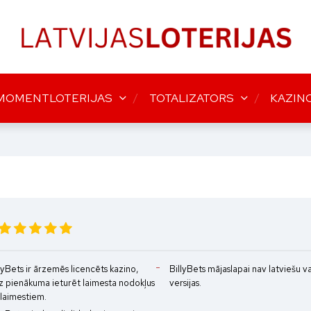
MOMENTLOTERIJAS
TOTALIZATORS
KAZIN
lyBets ir ārzemēs licencēts kazino,
BillyBets mājaslapai nav latviešu v
z pienākuma ieturēt laimesta nodokļus
versijas.
 laimestiem.