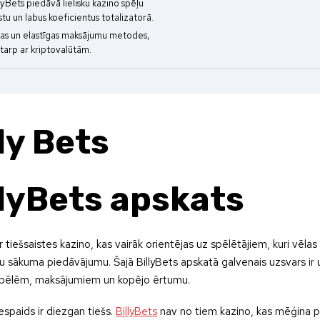
lyBets piedāvā lielisku kazino spēļu
stu un labus koeficientus totalizatorā.
ras un elastīgas maksājumu metodes,
tarp ar kriptovalūtām.
ly Bets
llyBets apskats
ir tiešsaistes kazino, kas vairāk orientējas uz spēlētājiem, kuri vēlas 
 sākuma piedāvājumu. Šajā BillyBets apskatā galvenais uzsvars ir u
spēlēm, maksājumiem un kopējo ērtumu.
espaids ir diezgan tiešs.
BillyBets
nav no tiem kazino, kas mēģina pār