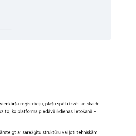
vienkāršu reģistrāciju, plašu spēļu izvēli un skaidri
z to, ko platforma piedāvā ikdienas lietošanā –
steigt ar sarežģītu struktūru vai ļoti tehniskām