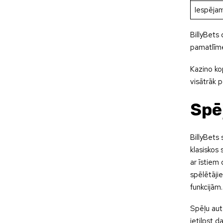
Iespējam
BillyBets
pamatlīme
Kazino ko
visātrāk p
Spē
BillyBets 
klasiskos
ar īstiem 
spēlētāji
funkcijām.
Spēļu auto
ietilpst 