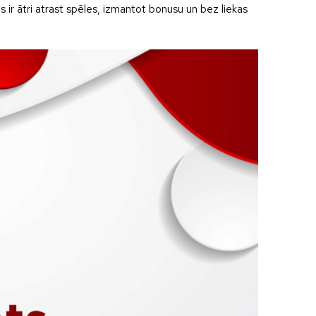
s ir ātri atrast spēles, izmantot bonusu un bez liekas