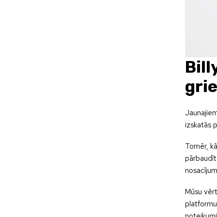
Bil
gri
Jaunajiem
izskatās p
Tomēr, kā
pārbaudīt
nosacījumi
Mūsu vērt
platformu
noteikumi