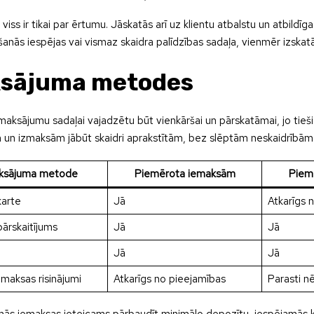
iss ir tikai par ērtumu. Jāskatās arī uz klientu atbalstu un atbildīga
šanās iespējas vai vismaz skaidra palīdzības sadaļa, vienmēr izskatā
sājuma metodes
maksājumu sadaļai vajadzētu būt vienkāršai un pārskatāmai, jo tieši š
un izmaksām jābūt skaidri aprakstītām, bez slēptām neskaidrībām
ksājuma metode
Piemērota iemaksām
Piem
karte
Jā
Atkarīgs 
ārskaitījums
Jā
Jā
Jā
Jā
maksas risinājumi
Atkarīgs no pieejamības
Parasti n
mās iemaksas ieteicams pārbaudīt minimālo depozītu, iespējamās ko