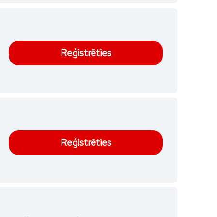
Reģistrēties
Reģistrēties