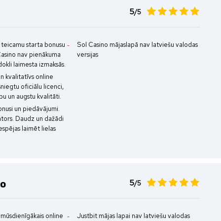
5
/5
 teicamu starta bonusu
Sol Casino mājaslapā nav latviešu valodas
 Casino nav pienākuma
versijas
okli laimesta izmaksās.
n kvalitatīvs online
sniegtu oficiālu licenci,
u un augstu kvalitāti.
onusi un piedāvājumi.
ators. Daudz un dažādi
espējas laimēt lielas
5
no
/5
s mūsdienīgākais online
Justbit mājas lapai nav latviešu valodas