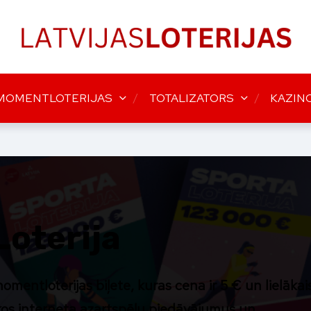
MOMENTLOTERIJAS
TOTALIZATORS
KAZIN
Loterija
omentloterijas biļete, kuras cena ir 5 € un lielākai
kos interneta azartspēļu piedāvājumus un