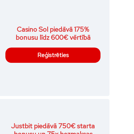
Casino Sol piedāvā 175%
bonusu līdz 600€ vērtībā
Reģistrēties
Justbit piedāvā 750€ starta