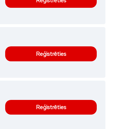
Reģistrēties
Reģistrēties
Reģistrēties