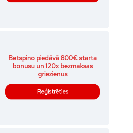
Betspino piedāvā 800€ starta
bonusu un 120x bezmaksas
griezienus
Reģistrēties