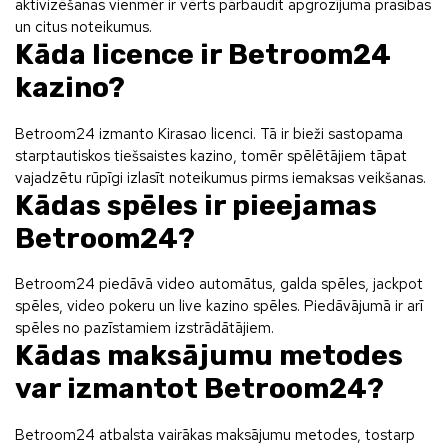
aktivizēšanas vienmēr ir vērts pārbaudīt apgrozījuma prasības
un citus noteikumus.
Kāda licence ir Betroom24
kazino?
Betroom24 izmanto Kirasao licenci. Tā ir bieži sastopama
starptautiskos tiešsaistes kazino, tomēr spēlētājiem tāpat
vajadzētu rūpīgi izlasīt noteikumus pirms iemaksas veikšanas.
Kādas spēles ir pieejamas
Betroom24?
Betroom24 piedāvā video automātus, galda spēles, jackpot
spēles, video pokeru un live kazino spēles. Piedāvājumā ir arī
spēles no pazīstamiem izstrādātājiem.
Kādas maksājumu metodes
var izmantot Betroom24?
Betroom24 atbalsta vairākas maksājumu metodes, tostarp