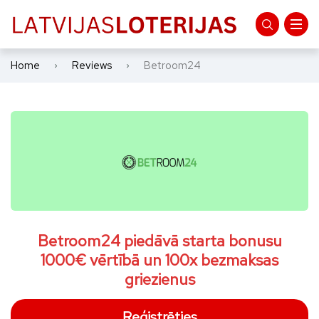
LATLOTO 5 NO 35
TROŅU SPĒLE
BEZRISKA LIKMES
BEZMAKSAS GRIEZIENI
Home
Reviews
Betroom24
VIKINGLOTTO
SPORTA LOTERIJA
ĀRZEMJU TOTALIZATORI
ĀRZEMJU KAZINO
EUROJACKPOT
MOMENTLOTERIJA BAGĀTS
PAŠATTEIKUŠOS REĢISTRS
KAZINO BONUSI
KENO
MOMENTLOTERIJA PĒRLE
AZARTSPĒĻU LIEGUMS
SUPERBINGO
MOMENTLOTERIJA MILJONS
DŽOKERS
SIMTGADES LOTERIJA
Betroom24 piedāvā starta bonusu
1000€ vērtībā un 100x bezmaksas
DŽOKERS 7
griezienus
Reģistrēties