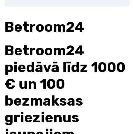
Betroom24
Betroom24
piedāvā līdz 1000
€ un 100
bezmaksas
griezienus