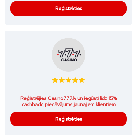
Reģistrēties
Reģistrējies Casino777.lv un iegūsti līdz 15%
cashback, piedāvājums jaunajiem klientiem
Reģistrēties