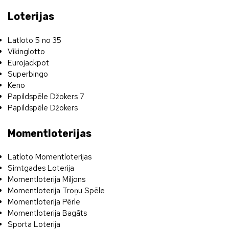
Loterijas
Latloto 5 no 35
Vikinglotto
Eurojackpot
Superbingo
Keno
Papildspēle Džokers 7
Papildspēle Džokers
Momentloterijas
Latloto Momentloterijas
Simtgades Loterija
Momentloterija Miljons
Momentloterija Troņu Spēle
Momentloterija Pērle
Momentloterija Bagāts
Sporta Loterija