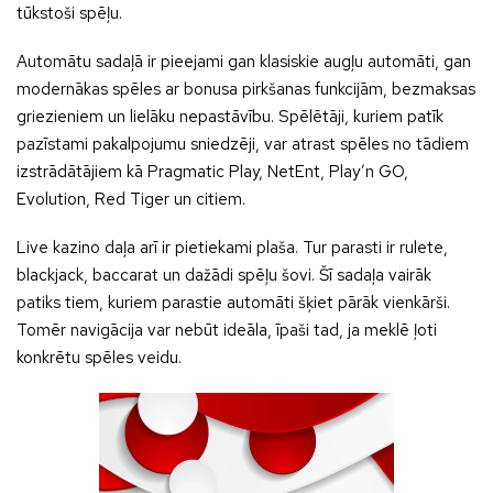
tūkstoši spēļu.
Automātu sadaļā ir pieejami gan klasiskie augļu automāti, gan
modernākas spēles ar bonusa pirkšanas funkcijām, bezmaksas
griezieniem un lielāku nepastāvību. Spēlētāji, kuriem patīk
pazīstami pakalpojumu sniedzēji, var atrast spēles no tādiem
izstrādātājiem kā Pragmatic Play, NetEnt, Play’n GO,
Evolution, Red Tiger un citiem.
Live kazino daļa arī ir pietiekami plaša. Tur parasti ir rulete,
blackjack, baccarat un dažādi spēļu šovi. Šī sadaļa vairāk
patiks tiem, kuriem parastie automāti šķiet pārāk vienkārši.
Tomēr navigācija var nebūt ideāla, īpaši tad, ja meklē ļoti
konkrētu spēles veidu.