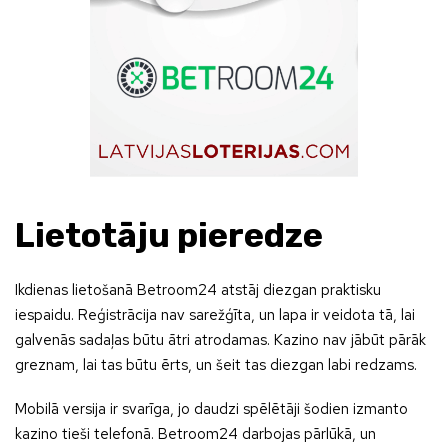
Lietotāju pieredze
Ikdienas lietošanā Betroom24 atstāj diezgan praktisku
iespaidu. Reģistrācija nav sarežģīta, un lapa ir veidota tā, lai
galvenās sadaļas būtu ātri atrodamas. Kazino nav jābūt pārāk
greznam, lai tas būtu ērts, un šeit tas diezgan labi redzams.
Mobilā versija ir svarīga, jo daudzi spēlētāji šodien izmanto
kazino tieši telefonā. Betroom24 darbojas pārlūkā, un