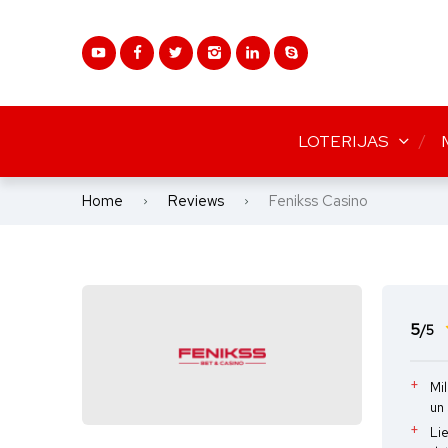
LATLOTO 5 NO 35
TROŅU SPĒLE
BEZRISKA LIKMES
BEZMAKSAS GRIEZIENI
VIKINGLOTTO
SPORTA LOTERIJA
ĀRZEMJU TOTALIZATORI
ĀRZEMJU KAZINO
LOTERIJAS
EUROJACKPOT
MOMENTLOTERIJA BAGĀTS
PAŠATTEIKUŠOS REĢISTRS
KAZINO BONUSI
Home
Reviews
Fenikss Casino
KENO
MOMENTLOTERIJA PĒRLE
AZARTSPĒĻU LIEGUMS
SUPERBINGO
MOMENTLOTERIJA MILJONS
5
DŽOKERS
SIMTGADES LOTERIJA
/5
DŽOKERS 7
Mil
un
Lie