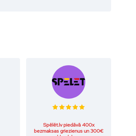
Spēlēt.lv piedāvā 400x
bezmaksas griezienus un 300€