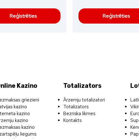
Reģistrēties
Reģistrēties
nline Kazino
Totalizators
Lo
ezmaksas griezieni
Ārzemju totalizatori
Latl
atvijas kazino
Totalizators
Viki
nterneta kazino
Bezriska likmes
Eur
rzemju kazino
Kontakts
Sup
ezmaksas kazino
Ken
zartspēļu liegums
Pap