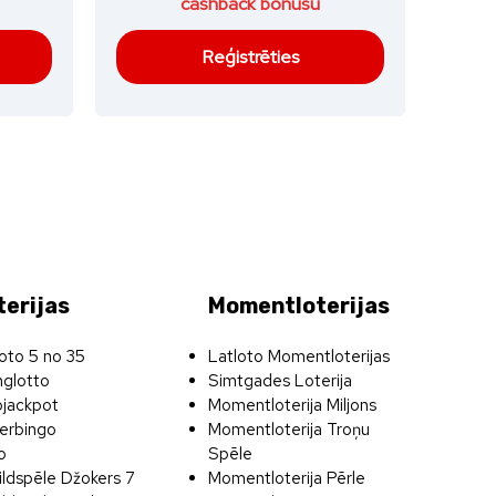
cashback bonusu
Reģistrēties
terijas
Momentloterijas
oto 5 no 35
Latloto Momentloterijas
nglotto
Simtgades Loterija
ojackpot
Momentloterija Miljons
erbingo
Momentloterija Troņu
o
Spēle
ildspēle Džokers 7
Momentloterija Pērle