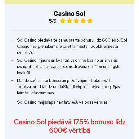
Casino Sol
5
/5
Sol Casino piedāvā teicamu starta bonusu līdz 600 eiro. Sol
Casino nav pienākuma ieturēt laimesta nodokli laimesta
izmaksās.
Sol Casino ir jauns un kvalitatīvs online kazino ar ārvalsīs
izsniegtu oficiālu licenci, kas nodrošina drošību un augstu
kvalitāti.
Daudz spēļu, labi bonusi un piedāvājumi. Labs sporta
totalizators. Daudz un dažādi džekpoti. Lieliskas iespējas
laimēt lielas summas.
Sol Casino mājaslapā nav latviešu valodas versijas
Casino Sol piedāvā 175% bonusu līdz
600€ vērtībā