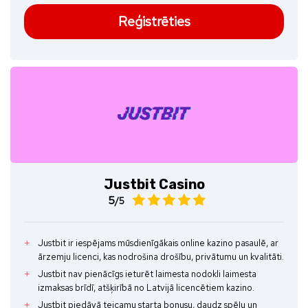
Reģistrēties
Justbit Casino
5
/5
Justbit ir iespējams mūsdienīgākais online kazino pasaulē, ar
ārzemju licenci, kas nodrošina drošību, privātumu un kvalitāti.
Justbit nav pienācīgs ieturēt laimesta nodokli laimesta
izmaksas brīdī, atšķirībā no Latvijā licencētiem kazino.
Justbit piedāvā teicamu starta bonusu, daudz spēļu un