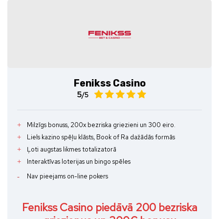
Fenikss Casino
5
/5
Milzīgs bonuss, 200x bezriska griezieni un 300 eiro.
Liels kazino spēļu klāsts, Book of Ra dažādās formās
Ļoti augstas likmes totalizatorā
Interaktīvas loterijas un bingo spēles
Nav pieejams on-line pokers
Fenikss Casino piedāvā 200 bezriska