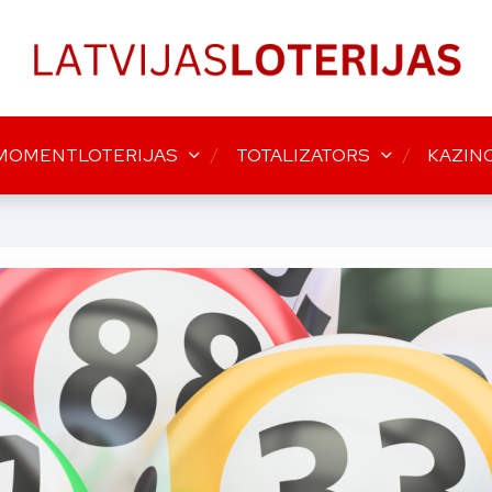
MOMENTLOTERIJAS
TOTALIZATORS
KAZIN