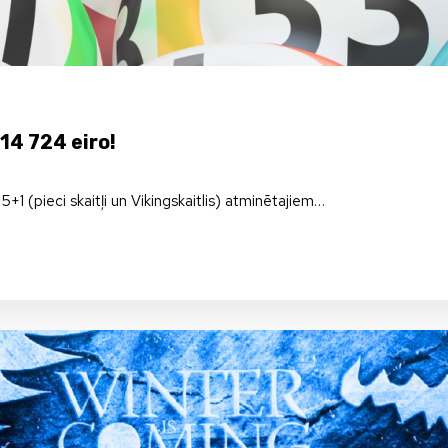
 14 724 eiro!
5+1 (pieci skaitļi un Vikingskaitlis) atminētajiem…