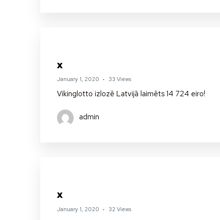
Uncategorized
x
January 1, 2020
33 Views
Vikinglotto izlozē Latvijā laimēts 14 724 eiro!
admin
Uncategorized
x
January 1, 2020
32 Views