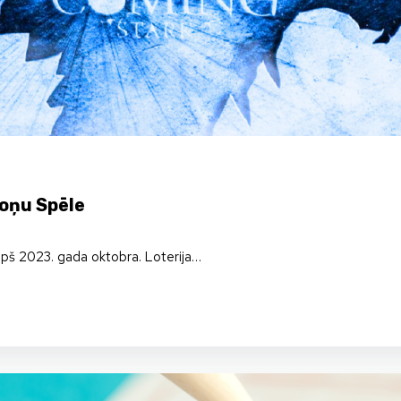
roņu Spēle
pš 2023. gada oktobra. Loterija…