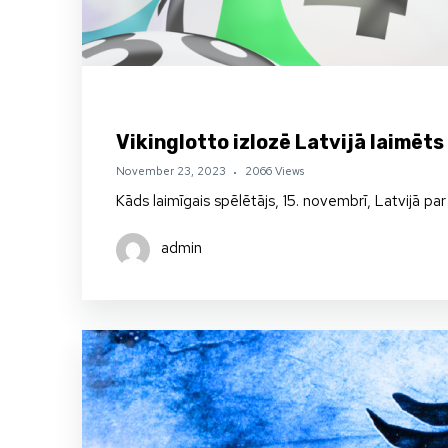
Redakcija
Vikinglotto izlozē Latvijā laimēts
November 23, 2023
2066 Views
Kāds laimīgais spēlētājs, 15. novembrī, Latvijā par 
admin