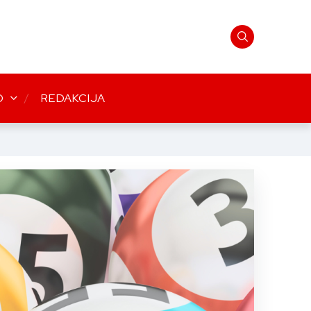
O
REDAKCIJA