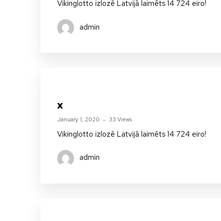
Vikinglotto izlozē Latvijā laimēts 14 724 eiro!
admin
Uncategorized
x
January 1, 2020
33 Views
Vikinglotto izlozē Latvijā laimēts 14 724 eiro!
admin
Uncategorized