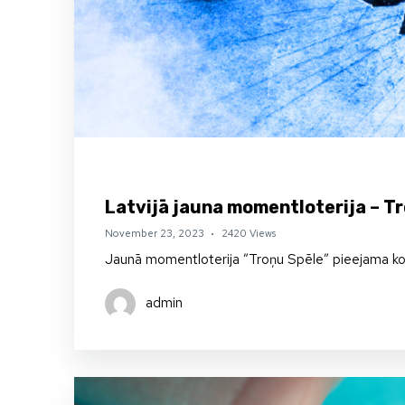
Redakcija
Latvijā jauna momentloterija – T
November 23, 2023
2420 Views
Jaunā momentloterija ”Troņu Spēle” pieejama ko
admin