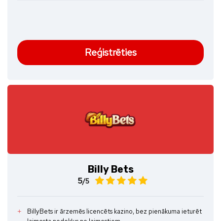
Reģistrēties
Billy Bets
5
/5
BillyBets ir ārzemēs licencēts kazino, bez pienākuma ieturēt