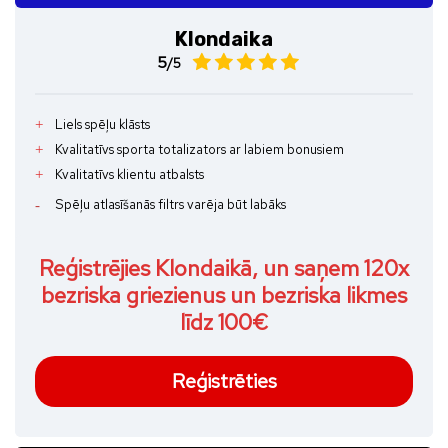
Klondaika
5
/5
Liels spēļu klāsts
Kvalitatīvs sporta totalizators ar labiem bonusiem
Kvalitatīvs klientu atbalsts
Spēļu atlasīšanās filtrs varēja būt labāks
Reģistrējies Klondaikā, un saņem 120x
bezriska griezienus un bezriska likmes
līdz 100€
Reģistrēties