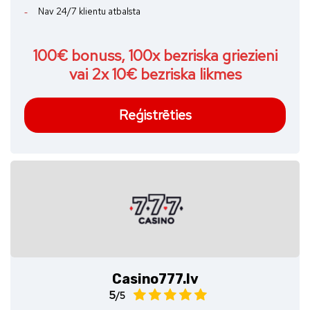
Nav 24/7 klientu atbalsta
100€ bonuss, 100x bezriska griezieni
vai 2x 10€ bezriska likmes
Reģistrēties
Casino777.lv
5
/5