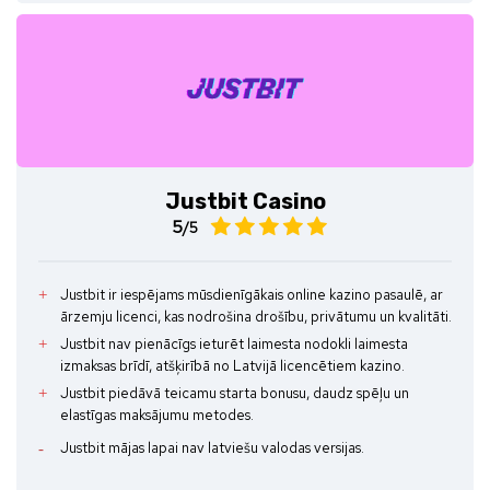
Justbit Casino
5
/5
Justbit ir iespējams mūsdienīgākais online kazino pasaulē, ar
ārzemju licenci, kas nodrošina drošību, privātumu un kvalitāti.
Justbit nav pienācīgs ieturēt laimesta nodokli laimesta
izmaksas brīdī, atšķirībā no Latvijā licencētiem kazino.
Justbit piedāvā teicamu starta bonusu, daudz spēļu un
elastīgas maksājumu metodes.
Justbit mājas lapai nav latviešu valodas versijas.