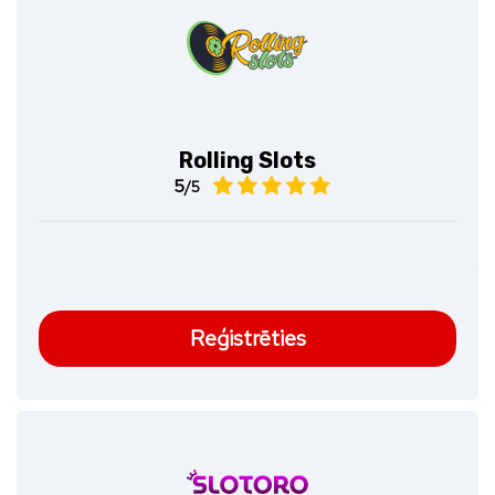
Rolling Slots
5
/5
Reģistrēties