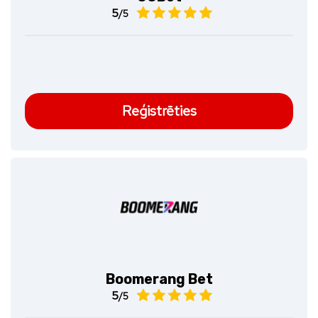
5
/5
Reģistrēties
Boomerang Bet
5
/5