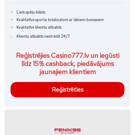
Liels spēļu klāsts
Kvalitatīvs sporta totalizators ar labiem bonusiem
Kvalitatīvs klientu atbalsts
Klientu atbalsts nestrādā 24/7.
Reģistrējies Casino777.lv un iegūsti
līdz 15% cashback, piedāvājums
jaunajiem klientiem
Reģistrēties