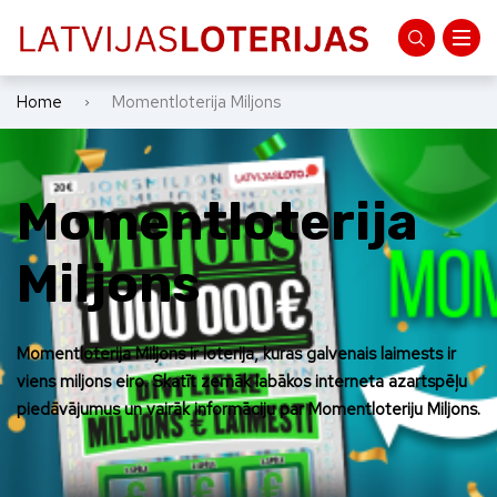
LATLOTO 5 NO 35
TROŅU SPĒLE
BEZRISKA LIKMES
BEZMAKSAS GRIEZIENI
Home
Momentloterija Miljons
VIKINGLOTTO
SPORTA LOTERIJA
ĀRZEMJU TOTALIZATORI
ĀRZEMJU KAZINO
EUROJACKPOT
MOMENTLOTERIJA BAGĀTS
PAŠATTEIKUŠOS REĢISTRS
KAZINO BONUSI
Momentloterija
KENO
MOMENTLOTERIJA PĒRLE
AZARTSPĒĻU LIEGUMS
Miljons
SUPERBINGO
MOMENTLOTERIJA MILJONS
Momentloterija Miljons ir loterija, kuras galvenais laimests ir
DŽOKERS
SIMTGADES LOTERIJA
viens miljons eiro. Skatīt zemāk labākos interneta azartspēļu
piedāvājumus un vairāk informāciju par Momentloteriju Miljons.
DŽOKERS 7