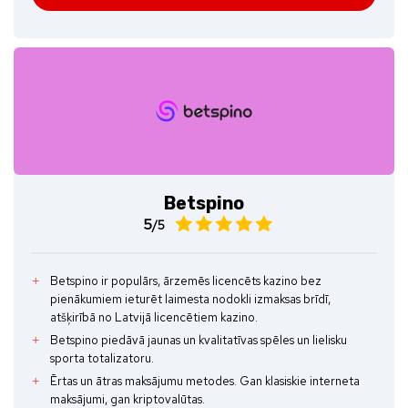
Betspino
5
/5
Betspino ir populārs, ārzemēs licencēts kazino bez
pienākumiem ieturēt laimesta nodokli izmaksas brīdī,
atšķirībā no Latvijā licencētiem kazino.
Betspino piedāvā jaunas un kvalitatīvas spēles un lielisku
sporta totalizatoru.
Ērtas un ātras maksājumu metodes. Gan klasiskie interneta
maksājumi, gan kriptovalūtas.