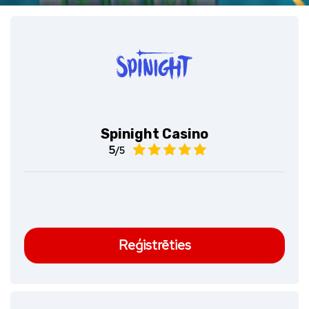
Spinight Casino
5
/5
Reģistrēties