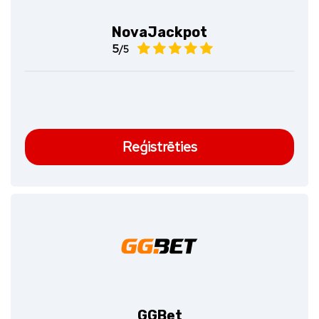
NovaJackpot
5
/5
Reģistrēties
GGBet