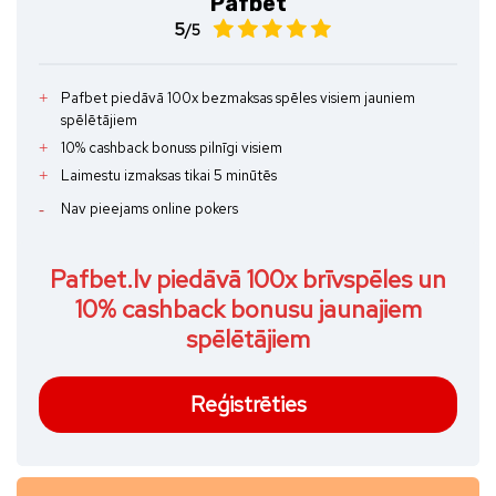
Pafbet
5
/5
Pafbet piedāvā 100x bezmaksas spēles visiem jauniem
spēlētājiem
10% cashback bonuss pilnīgi visiem
Laimestu izmaksas tikai 5 minūtēs
Nav pieejams online pokers
Pafbet.lv piedāvā 100x brīvspēles un
10% cashback bonusu jaunajiem
spēlētājiem
Reģistrēties