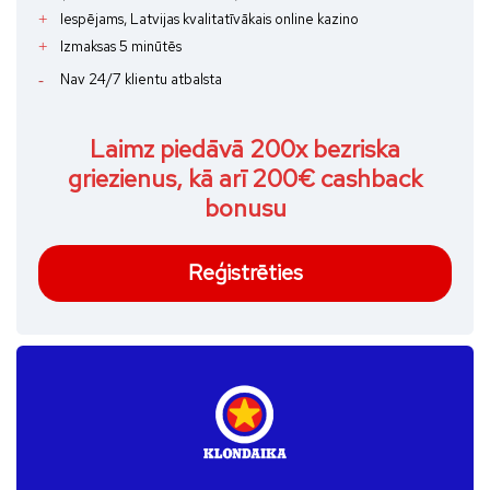
Iespējams, Latvijas kvalitatīvākais online kazino
Izmaksas 5 minūtēs
Nav 24/7 klientu atbalsta
Laimz piedāvā 200x bezriska
griezienus, kā arī 200€ cashback
bonusu
Reģistrēties