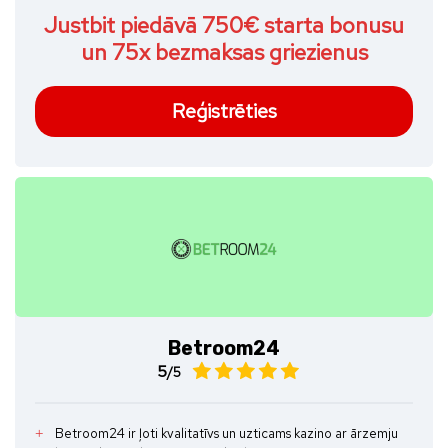
Justbit piedāvā 750€ starta bonusu
un 75x bezmaksas griezienus
Reģistrēties
Betroom24
5
/5
Betroom24 ir ļoti kvalitatīvs un uzticams kazino ar ārzemju