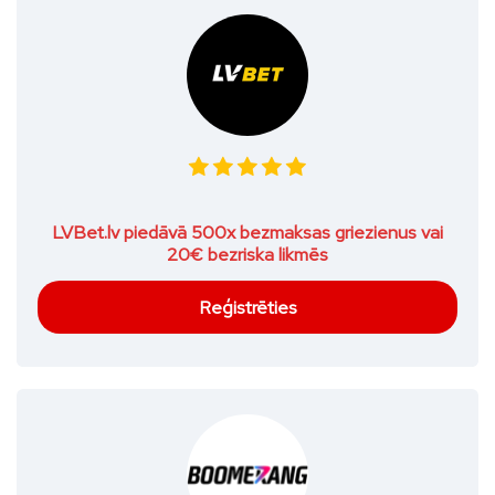
LVBet.lv piedāvā 500x bezmaksas griezienus vai
20€ bezriska likmēs
Reģistrēties