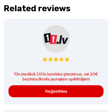
Related reviews
11.lv piedāvā 200x bezriska griezienus, vai 20€
bezriska likmēs jaunajiem spēlētājiem
Reģistrēties