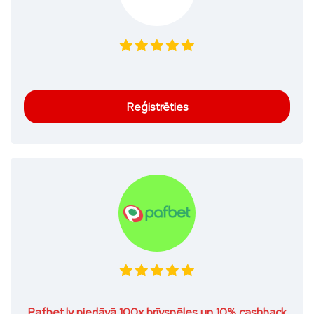
Reģistrēties
Pafbet.lv piedāvā 100x brīvspēles un 10% cashback