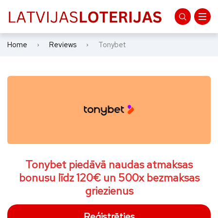
LATLOTO 5 NO 35
TROŅU SPĒLE
BEZRISKA LIKMES
BEZMAKSAS GRIEZIENI
Home
Reviews
Tonybet
VIKINGLOTTO
SPORTA LOTERIJA
ĀRZEMJU TOTALIZATORI
ĀRZEMJU KAZINO
EUROJACKPOT
MOMENTLOTERIJA BAGĀTS
PAŠATTEIKUŠOS REĢISTRS
KAZINO BONUSI
KENO
MOMENTLOTERIJA PĒRLE
AZARTSPĒĻU LIEGUMS
SUPERBINGO
MOMENTLOTERIJA MILJONS
DŽOKERS
SIMTGADES LOTERIJA
Tonybet piedāvā naudas atmaksas
bonusu līdz 120€ un 500x bezmaksas
DŽOKERS 7
griezienus
Reģistrēties