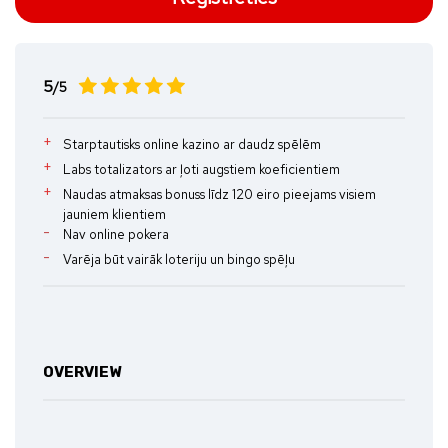
5
/5
Starptautisks online kazino ar daudz spēlēm
Labs totalizators ar ļoti augstiem koeficientiem
Naudas atmaksas bonuss līdz 120 eiro pieejams visiem
jauniem klientiem
Nav online pokera
Varēja būt vairāk loteriju un bingo spēļu
OVERVIEW