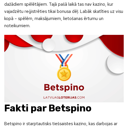
dažādiem spēlētājiem. Tajā pašā laikā tas nav kazino, kur
vajadzētu reģistrēties tikai bonusa dēļ. Labāk skatīties uz visu
kopā – spēlēm, maksājumiem, lietošanas ērtumu un
noteikumiem.
Fakti par Betspino
Betspino ir starptautisks tiešsaistes kazino, kas darbojas ar