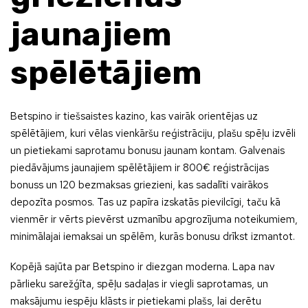
jaunajiem
spēlētājiem
Betspino ir tiešsaistes kazino, kas vairāk orientējas uz
spēlētājiem, kuri vēlas vienkāršu reģistrāciju, plašu spēļu izvēli
un pietiekami saprotamu bonusu jaunam kontam. Galvenais
piedāvājums jaunajiem spēlētājiem ir 800€ reģistrācijas
bonuss un 120 bezmaksas griezieni, kas sadalīti vairākos
depozīta posmos. Tas uz papīra izskatās pievilcīgi, taču kā
vienmēr ir vērts pievērst uzmanību apgrozījuma noteikumiem,
minimālajai iemaksai un spēlēm, kurās bonusu drīkst izmantot.
Kopējā sajūta par Betspino ir diezgan moderna. Lapa nav
pārlieku sarežģīta, spēļu sadaļas ir viegli saprotamas, un
maksājumu iespēju klāsts ir pietiekami plašs, lai derētu