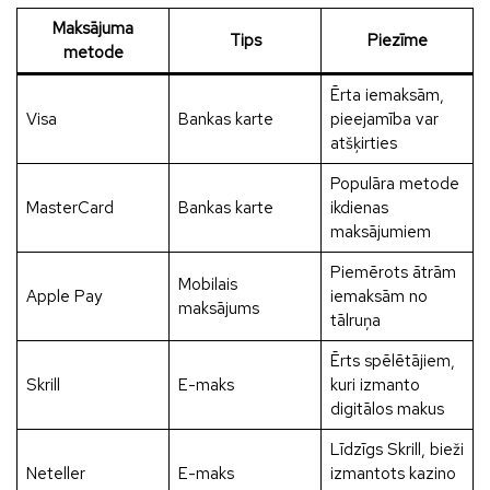
Maksājuma
Tips
Piezīme
metode
Ērta iemaksām,
Visa
Bankas karte
pieejamība var
atšķirties
Populāra metode
MasterCard
Bankas karte
ikdienas
maksājumiem
Piemērots ātrām
Mobilais
Apple Pay
iemaksām no
maksājums
tālruņa
Ērts spēlētājiem,
Skrill
E-maks
kuri izmanto
digitālos makus
Līdzīgs Skrill, bieži
Neteller
E-maks
izmantots kazino