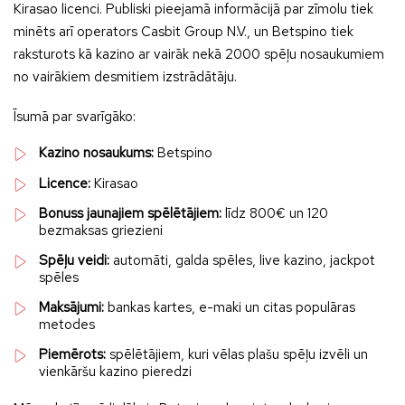
Kirasao licenci. Publiski pieejamā informācijā par zīmolu tiek
minēts arī operators Casbit Group N.V., un Betspino tiek
raksturots kā kazino ar vairāk nekā 2000 spēļu nosaukumiem
no vairākiem desmitiem izstrādātāju.
Īsumā par svarīgāko:
Kazino nosaukums:
Betspino
Licence:
Kirasao
Bonuss jaunajiem spēlētājiem:
līdz 800€ un 120
bezmaksas griezieni
Spēļu veidi:
automāti, galda spēles, live kazino, jackpot
spēles
Maksājumi:
bankas kartes, e-maki un citas populāras
metodes
Piemērots:
spēlētājiem, kuri vēlas plašu spēļu izvēli un
vienkāršu kazino pieredzi