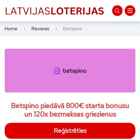
LATLOTO 5 NO 35
TROŅU SPĒLE
BEZRISKA LIKMES
BEZMAKSAS GRIEZIENI
Home
Reviews
Betspino
VIKINGLOTTO
SPORTA LOTERIJA
ĀRZEMJU TOTALIZATORI
ĀRZEMJU KAZINO
EUROJACKPOT
MOMENTLOTERIJA BAGĀTS
PAŠATTEIKUŠOS REĢISTRS
KAZINO BONUSI
KENO
MOMENTLOTERIJA PĒRLE
AZARTSPĒĻU LIEGUMS
SUPERBINGO
MOMENTLOTERIJA MILJONS
DŽOKERS
SIMTGADES LOTERIJA
Betspino piedāvā 800€ starta bonusu
un 120x bezmaksas griezienus
DŽOKERS 7
Reģistrēties