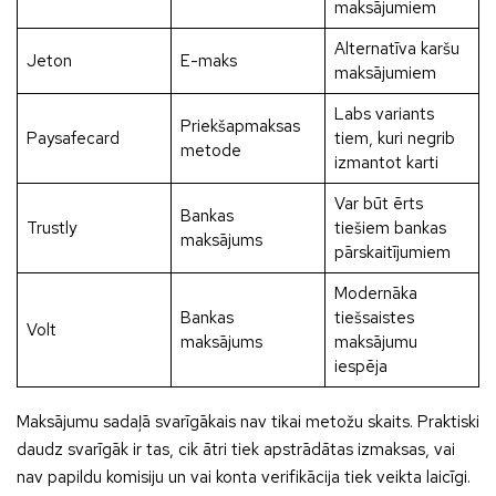
maksājumiem
Alternatīva karšu
Jeton
E-maks
maksājumiem
Labs variants
Priekšapmaksas
Paysafecard
tiem, kuri negrib
metode
izmantot karti
Var būt ērts
Bankas
Trustly
tiešiem bankas
maksājums
pārskaitījumiem
Modernāka
Bankas
tiešsaistes
Volt
maksājums
maksājumu
iespēja
Maksājumu sadaļā svarīgākais nav tikai metožu skaits. Praktiski
daudz svarīgāk ir tas, cik ātri tiek apstrādātas izmaksas, vai
nav papildu komisiju un vai konta verifikācija tiek veikta laicīgi.