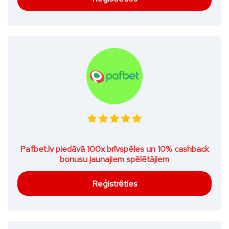
Pafbet.lv piedāvā 100x brīvspēles un 10% cashback
bonusu jaunajiem spēlētājiem
Reģistrēties