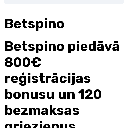
Betspino
Betspino piedāvā
800€
reģistrācijas
bonusu un 120
bezmaksas
griezienus