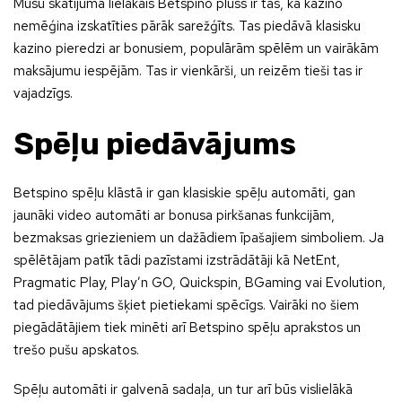
Mūsu skatījumā lielākais Betspino pluss ir tas, ka kazino
nemēģina izskatīties pārāk sarežģīts. Tas piedāvā klasisku
kazino pieredzi ar bonusiem, populārām spēlēm un vairākām
maksājumu iespējām. Tas ir vienkārši, un reizēm tieši tas ir
vajadzīgs.
Spēļu piedāvājums
Betspino spēļu klāstā ir gan klasiskie spēļu automāti, gan
jaunāki video automāti ar bonusa pirkšanas funkcijām,
bezmaksas griezieniem un dažādiem īpašajiem simboliem. Ja
spēlētājam patīk tādi pazīstami izstrādātāji kā NetEnt,
Pragmatic Play, Play’n GO, Quickspin, BGaming vai Evolution,
tad piedāvājums šķiet pietiekami spēcīgs. Vairāki no šiem
piegādātājiem tiek minēti arī Betspino spēļu aprakstos un
trešo pušu apskatos.
Spēļu automāti ir galvenā sadaļa, un tur arī būs vislielākā