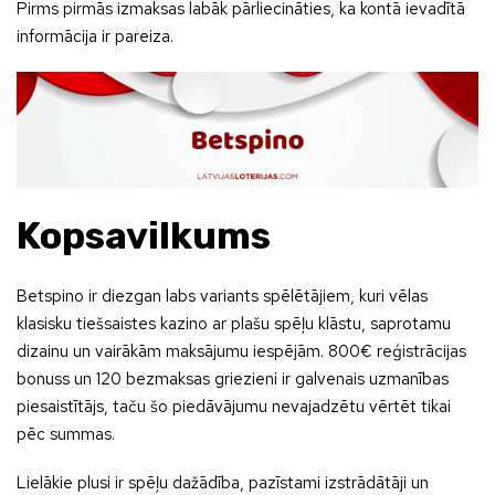
Pirms pirmās izmaksas labāk pārliecināties, ka kontā ievadītā
informācija ir pareiza.
Kopsavilkums
Betspino ir diezgan labs variants spēlētājiem, kuri vēlas
klasisku tiešsaistes kazino ar plašu spēļu klāstu, saprotamu
dizainu un vairākām maksājumu iespējām. 800€ reģistrācijas
bonuss un 120 bezmaksas griezieni ir galvenais uzmanības
piesaistītājs, taču šo piedāvājumu nevajadzētu vērtēt tikai
pēc summas.
Lielākie plusi ir spēļu dažādība, pazīstami izstrādātāji un