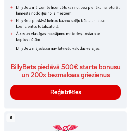
BillyBets ir ārzemēs licencēts kazino, bez pienākuma ieturēt
laimesta nodokļus no laimestiem.
BillyBets piedāvā lielisku kazino spēļu klāstu un labus
koeficientus totalizatorā.
Ātras un elastīgas maksājumu metodes, tostarp ar
kriptovalūtām.
BillyBets mājaslapai nav latviešu valodas versijas.
BillyBets piedāvā 500€ starta bonusu
un 200x bezmaksas griezienus
Reģistrēties