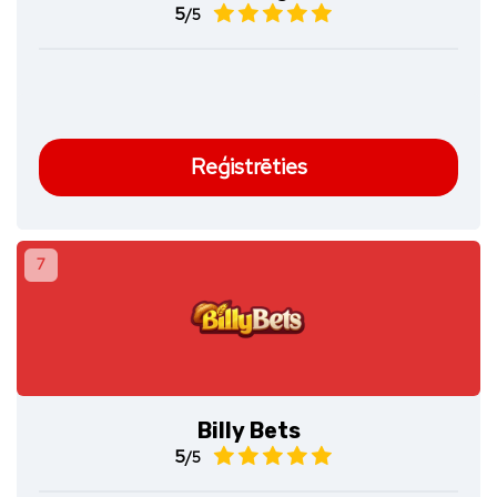
5
/5
Reģistrēties
Billy Bets
5
/5