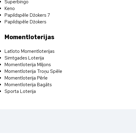
Superbingo
Keno
Papildspēle Džokers 7
Papildspēle Džokers
Momentloterijas
Latloto Momentloterijas
Simtgades Loterija
Momentloterija Miljons
Momentloterija Troņu Spēle
Momentloterija Pērle
Momentloterija Bagāts
Sporta Loterija