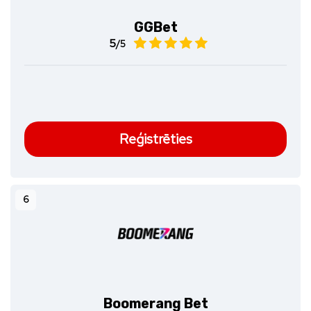
GGBet
5
/5
Reģistrēties
Boomerang Bet