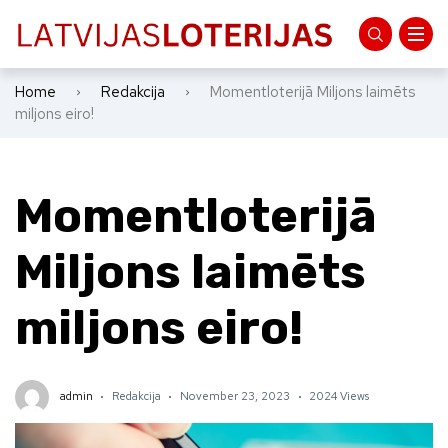
LATLOTO 5 NO 35
TROŅU SPĒLE
BEZRISKA LIKMES
BEZMAKSAS GRIEZIENI
Home
Redakcija
Momentloterijā Miljons laimēts
miljons eiro!
VIKINGLOTTO
SPORTA LOTERIJA
ĀRZEMJU TOTALIZATORI
ĀRZEMJU KAZINO
EUROJACKPOT
MOMENTLOTERIJA BAGĀTS
PAŠATTEIKUŠOS REĢISTRS
KAZINO BONUSI
Momentloterijā
KENO
MOMENTLOTERIJA PĒRLE
AZARTSPĒĻU LIEGUMS
Miljons laimēts
SUPERBINGO
MOMENTLOTERIJA MILJONS
miljons eiro!
DŽOKERS
SIMTGADES LOTERIJA
DŽOKERS 7
admin
Redakcija
November 23, 2023
2024 Views