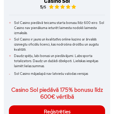
Casino Sol
5
/5
Sol Casino piedāvā teicamu starta bonusu līdz 600 eiro. Sol
Casino nav pienākuma ieturēt laimesta nodokli laimesta
izmaksās.
Sol Casino ir jauns un kvalitatīvs online kazino ar ārvalsīs
izsniegtu oficiālu licenci, kas nodrošina drošību un augstu
kvalitāti.
Daudz spēļu, labi bonusi un piedāvājumi. Labs sporta
totalizators. Daudz un dažādi džekpoti. Lieliskas iespējas
laimēt lielas summas.
Sol Casino mājaslapā nav latviešu valodas versijas
Casino Sol piedāvā 175% bonusu līdz
600€ vērtībā
Reģistrēties