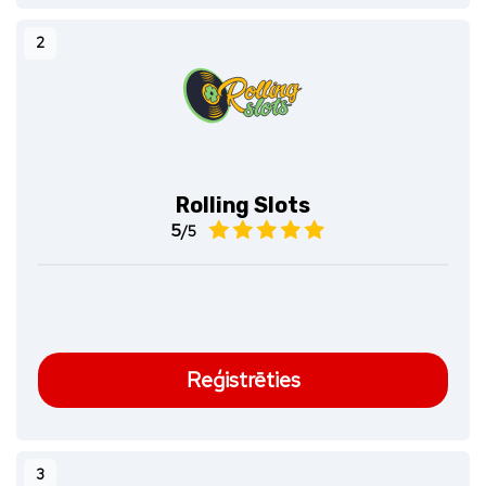
Rolling Slots
5
/5
Reģistrēties