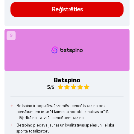
Reģistrēties
Betspino
5
/5
Betspino ir populārs, ārzemēs licencēts kazino bez
pienākumiem ieturēt laimesta nodokli izmaksas brīdī,
atšķirībā no Latvijā licencētiem kazino.
Betspino piedāvā jaunas un kvalitatīvas spēles un lielisku
sporta totalizatoru.