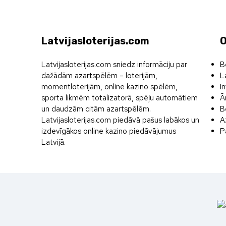
Latvijasloterijas.com
O
Latvijasloterijas.com sniedz informāciju par
B
dažādām azartspēlēm – loterijām,
L
momentloterijām, online kazino spēlēm,
I
sporta likmēm totalizatorā, spēļu automātiem
Ā
un daudzām citām azartspēlēm.
B
Latvijasloterijas.com piedāvā pašus labākos un
A
izdevīgākos online kazino piedāvājumus
P
Latvijā.