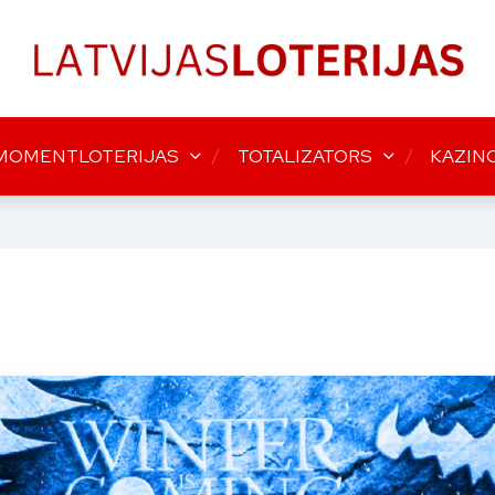
MOMENTLOTERIJAS
TOTALIZATORS
KAZIN