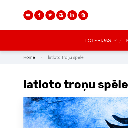
LATLOTO 5 NO 35
TROŅU SPĒLE
BEZRISKA LIKMES
BEZMAKSAS GRIEZIENI
VIKINGLOTTO
SPORTA LOTERIJA
ĀRZEMJU TOTALIZATORI
ĀRZEMJU KAZINO
LOTERIJAS
EUROJACKPOT
MOMENTLOTERIJA BAGĀTS
PAŠATTEIKUŠOS REĢISTRS
KAZINO BONUSI
Home
latloto troņu spēle
KENO
MOMENTLOTERIJA PĒRLE
AZARTSPĒĻU LIEGUMS
SUPERBINGO
MOMENTLOTERIJA MILJONS
latloto troņu spēle
DŽOKERS
SIMTGADES LOTERIJA
DŽOKERS 7